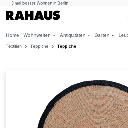
3 mal besser Wohnen in Berlin
 Hauptinhalt springen
Zur Suche springen
Zur Hauptnavigation springen
Home
Wohnwelten
Antiquitäten
Garten
Leu
Textilien
Teppiche
Teppiche
Bildergalerie überspringen