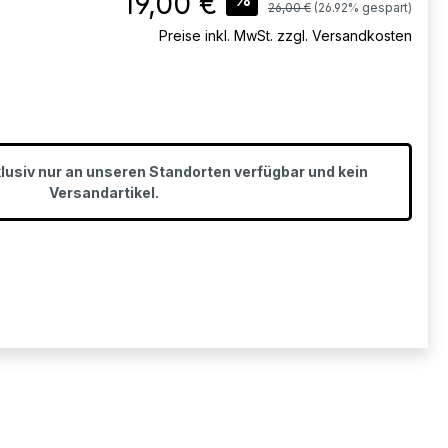
19,00 €
Regulärer Preis:
26,00 €
(26.92% gespart)
Preise inkl. MwSt. zzgl. Versandkosten
klusiv nur an unseren Standorten verfügbar und kein
Versandartikel.