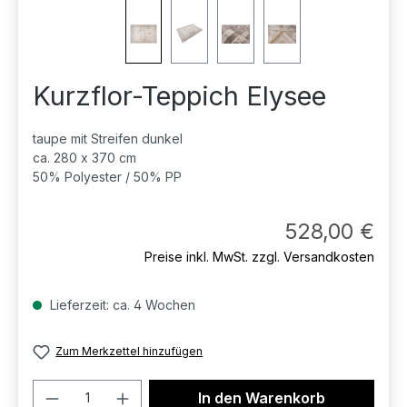
Kurzflor-Teppich Elysee
taupe mit Streifen dunkel
ca. 280 x 370 cm
50% Polyester / 50% PP
Regul
528,00 €
Preise inkl. MwSt. zzgl. Versandkosten
Lieferzeit: ca. 4 Wochen
Zum Merkzettel hinzufügen
Produkt Anzahl: Gib den gewünschten 
In den Warenkorb