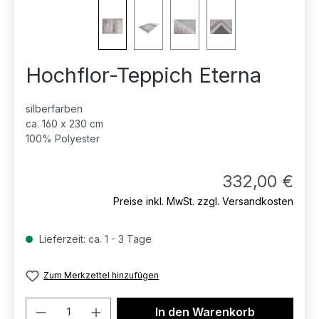
Hochflor-Teppich Eterna
silberfarben
ca. 160 x 230 cm
100% Polyester
Regul
332,00 €
Preise inkl. MwSt. zzgl. Versandkosten
Lieferzeit: ca. 1 - 3 Tage
Zum Merkzettel hinzufügen
Produkt Anzahl: Gib den gewünschten 
In den Warenkorb