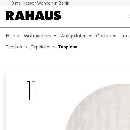
3 mal besser Wohnen in Berlin
 Hauptinhalt springen
Zur Suche springen
Zur Hauptnavigation springen
Home
Wohnwelten
Antiquitäten
Garten
Leu
Textilien
Teppiche
Teppiche
Bildergalerie überspringen