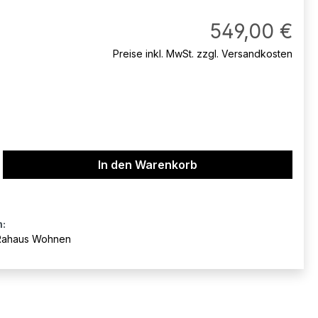
Regul
549,00 €
Preise inkl. MwSt. zzgl. Versandkosten
ib den gewünschten Wert ein oder benu
In den Warenkorb
n:
Rahaus Wohnen