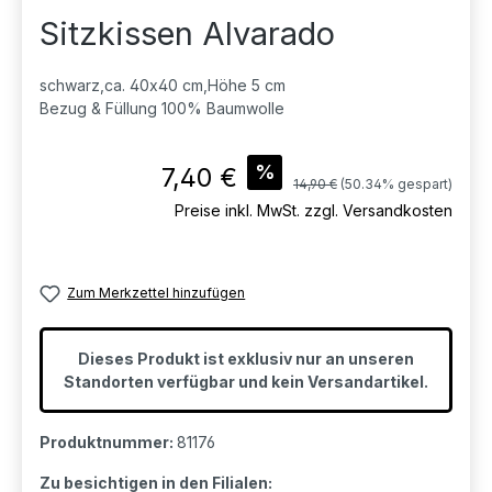
Sitzkissen Alvarado
schwarz,ca. 40x40 cm,Höhe 5 cm
Bezug & Füllung 100% Baumwolle
Verkaufspreis:
%
7,40 €
Regulärer Preis:
14,90 €
(50.34% gespart)
Preise inkl. MwSt. zzgl. Versandkosten
Zum Merkzettel hinzufügen
Dieses Produkt ist exklusiv nur an unseren
Standorten verfügbar und kein Versandartikel.
Produktnummer:
81176
Zu besichtigen in den Filialen: