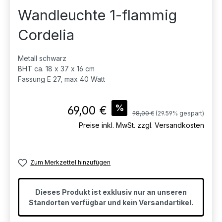
Wandleuchte 1-flammig
Cordelia
Metall schwarz
BHT ca. 18 x 37 x 16 cm
Fassung E 27, max 40 Watt
Verkaufspreis:
%
69,00 €
Regulärer Preis:
98,00 €
(29.59% gespart)
Preise inkl. MwSt. zzgl. Versandkosten
Zum Merkzettel hinzufügen
Dieses Produkt ist exklusiv nur an unseren
Standorten verfügbar und kein Versandartikel.