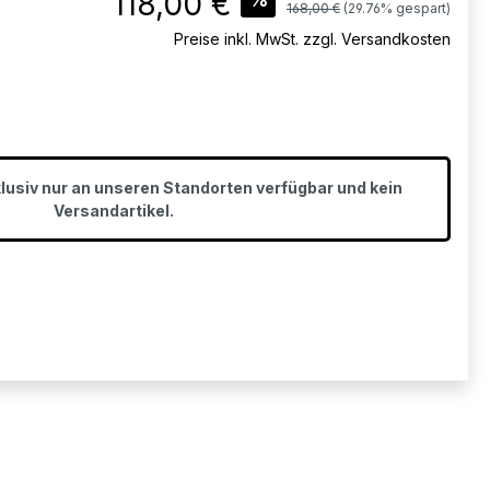
118,00 €
Regulärer Preis:
168,00 €
(29.76% gespart)
Preise inkl. MwSt. zzgl. Versandkosten
klusiv nur an unseren Standorten verfügbar und kein
Versandartikel.