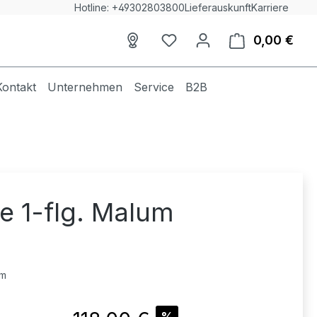
Hotline: +49302803800
Lieferauskunft
Karriere
0,00 €
Du hast 0 Produkte auf dem
Ware
Kontakt
Unternehmen
Service
B2B
e 1-flg. Malum
cm
Verkaufspreis:
%