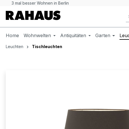
3 mal besser Wohnen in Berlin
 Hauptinhalt springen
Zur Suche springen
Zur Hauptnavigation springen
Home
Wohnwelten
Antiquitäten
Garten
Leu
Leuchten
Tischleuchten
Bildergalerie überspringen