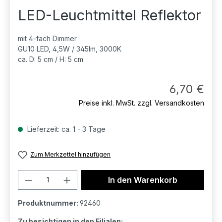
LED-Leuchtmittel Reflektor
mit 4-fach Dimmer
GU10 LED, 4,5W / 345lm, 3000K
ca. D: 5 cm / H: 5 cm
Regul
6,70 €
Preise inkl. MwSt. zzgl. Versandkosten
Lieferzeit: ca. 1 - 3 Tage
Zum Merkzettel hinzufügen
Produkt Anzahl: Gib den gewünschten 
In den Warenkorb
Produktnummer:
92460
Zu besichtigen in den Filialen: