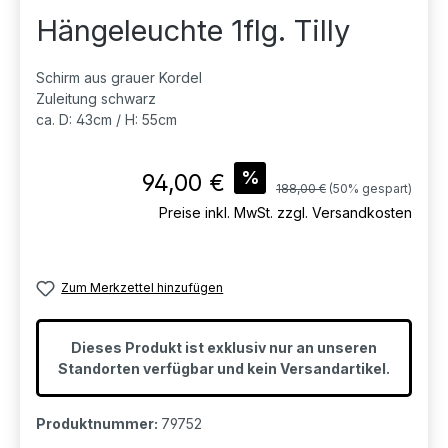
Hängeleuchte 1flg. Tilly
Schirm aus grauer Kordel
Zuleitung schwarz
ca. D: 43cm / H: 55cm
Verkaufspreis:
%
94,00 €
Regulärer Preis:
188,00 €
(50% gespart)
Preise inkl. MwSt. zzgl. Versandkosten
Zum Merkzettel hinzufügen
Dieses Produkt ist exklusiv nur an unseren
Standorten verfügbar und kein Versandartikel.
Produktnummer:
79752