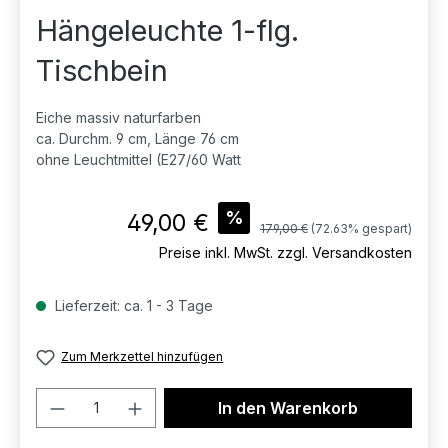
Hängeleuchte 1-flg.
Tischbein
Eiche massiv naturfarben
ca. Durchm. 9 cm, Länge 76 cm
ohne Leuchtmittel (E27/60 Watt
Verkaufspreis:
%
49,00 €
Regulärer Preis:
179,00 €
(72.63% gespart)
Preise inkl. MwSt. zzgl. Versandkosten
Lieferzeit: ca. 1 - 3 Tage
Zum Merkzettel hinzufügen
Produkt Anzahl: Gib den gewünschten 
In den Warenkorb