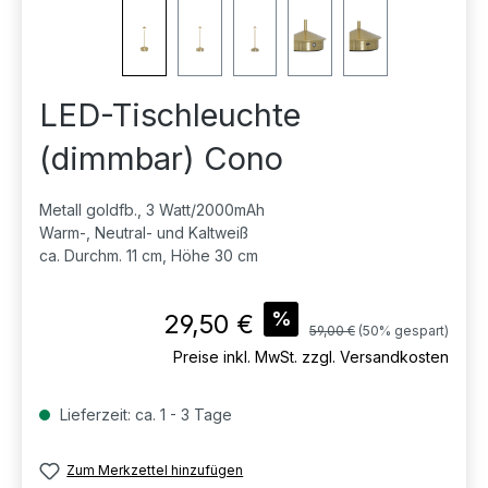
LED-Tischleuchte
(dimmbar) Cono
Metall goldfb., 3 Watt/2000mAh
Warm-, Neutral- und Kaltweiß
ca. Durchm. 11 cm, Höhe 30 cm
Verkaufspreis:
%
29,50 €
Regulärer Preis:
59,00 €
(50% gespart)
Preise inkl. MwSt. zzgl. Versandkosten
Lieferzeit: ca. 1 - 3 Tage
Zum Merkzettel hinzufügen