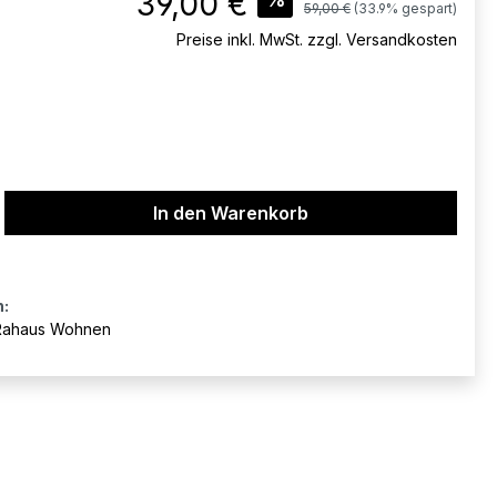
39,00 €
Regulärer Preis:
59,00 €
(33.9% gespart)
Preise inkl. MwSt. zzgl. Versandkosten
ib den gewünschten Wert ein oder benu
In den Warenkorb
n:
Rahaus Wohnen