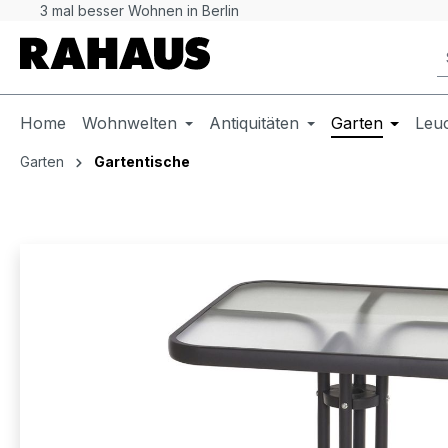
3 mal besser Wohnen in Berlin
 Hauptinhalt springen
Zur Suche springen
Zur Hauptnavigation springen
Home
Wohnwelten
Antiquitäten
Garten
Leu
Garten
Gartentische
Bildergalerie überspringen