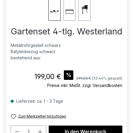
Gartenset 4-tlg. Westerland
Metallrohrgestell schwarz
Batylenbezug schwarz
bestehend aus:
Verkaufspreis:
%
199,00 €
Regulärer Preis:
299,00 €
(33.44% gespart)
Preise inkl. MwSt. zzgl. Versandkosten
Lieferzeit: ca. 1 - 3 Tage
Zum Merkzettel hinzufügen
Produkt Anzahl: Gib den gewünschten 
In den Warenkorb