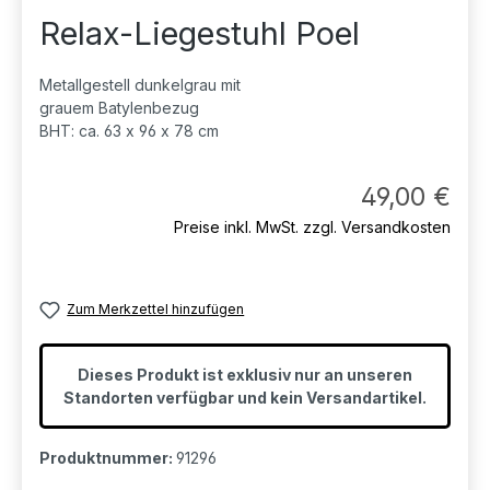
Relax-Liegestuhl Poel
Metallgestell dunkelgrau mit
grauem Batylenbezug
BHT: ca. 63 x 96 x 78 cm
Regul
49,00 €
Preise inkl. MwSt. zzgl. Versandkosten
Zum Merkzettel hinzufügen
Dieses Produkt ist exklusiv nur an unseren
Standorten verfügbar und kein Versandartikel.
Produktnummer:
91296