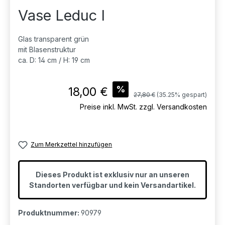
Vase Leduc I
Glas transparent grün
mit Blasenstruktur
ca. D: 14 cm / H: 19 cm
Verkaufspreis:
%
18,00 €
Regulärer Preis:
27,80 €
(35.25% gespart)
Preise inkl. MwSt. zzgl. Versandkosten
Zum Merkzettel hinzufügen
Dieses Produkt ist exklusiv nur an unseren
Standorten verfügbar und kein Versandartikel.
Produktnummer:
90979