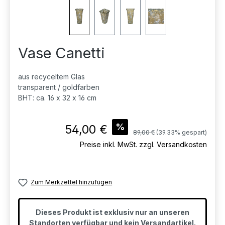
Vase Canetti
aus recyceltem Glas
transparent / goldfarben
BHT: ca. 16 x 32 x 16 cm
Verkaufspreis:
%
54,00 €
Regulärer Preis:
89,00 €
(39.33% gespart)
Preise inkl. MwSt. zzgl. Versandkosten
Zum Merkzettel hinzufügen
Dieses Produkt ist exklusiv nur an unseren
Standorten verfügbar und kein Versandartikel.