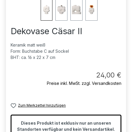
Dekovase Cäsar II
Keramik matt weiß
Form: Buchstabe C auf Sockel
BHT: ca. 16 x 22 x 7 cm
Regul
24,00 €
Preise inkl. MwSt. zzgl. Versandkosten
Zum Merkzettel hinzufügen
Dieses Produkt ist exklusiv nur an unseren
Standorten verfügbar und kein Versandartikel.