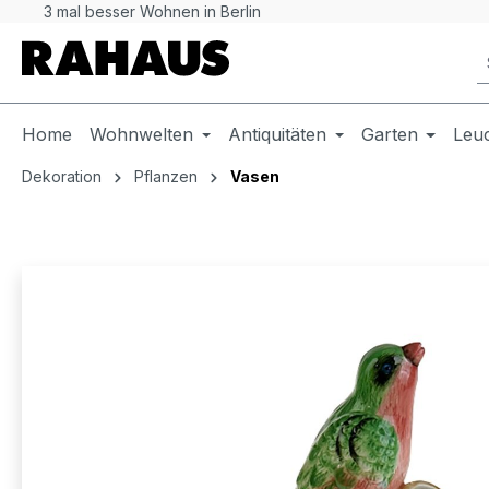
3 mal besser Wohnen in Berlin
 Hauptinhalt springen
Zur Suche springen
Zur Hauptnavigation springen
Home
Wohnwelten
Antiquitäten
Garten
Leu
Dekoration
Pflanzen
Vasen
Bildergalerie überspringen