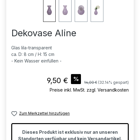
Dekovase Aline
Glas lila-transparent
ca. D: 8 cm / H: 15 cm
- Kein Wasser einfüllen -
Verkaufspreis:
%
9,50 €
Regulärer Preis:
14,00 €
(32.14% gespart)
Preise inkl. MwSt. zzgl. Versandkosten
Zum Merkzettel hinzufügen
Dieses Produkt ist exklusiv nur an unseren
Standorten verfügbar und kein Versandartikel.