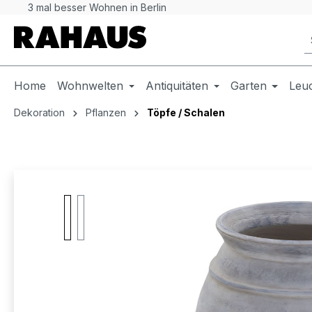
3 mal besser Wohnen in Berlin
 Hauptinhalt springen
Zur Suche springen
Zur Hauptnavigation springen
Home
Wohnwelten
Antiquitäten
Garten
Leu
Dekoration
Pflanzen
Töpfe / Schalen
Bildergalerie überspringen