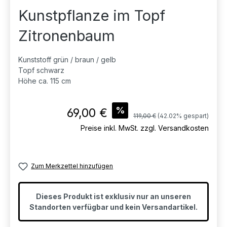
Kunstpflanze im Topf
Zitronenbaum
Kunststoff grün / braun / gelb
Topf schwarz
Höhe ca. 115 cm
Verkaufspreis:
%
69,00 €
Regulärer Preis:
119,00 €
(42.02% gespart)
Preise inkl. MwSt. zzgl. Versandkosten
Zum Merkzettel hinzufügen
Dieses Produkt ist exklusiv nur an unseren
Standorten verfügbar und kein Versandartikel.