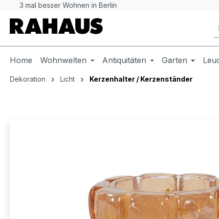
3 mal besser Wohnen in Berlin
 Hauptinhalt springen
Zur Suche springen
Zur Hauptnavigation springen
Home
Wohnwelten
Antiquitäten
Garten
Leu
Dekoration
Licht
Kerzenhalter / Kerzenständer
Bildergalerie überspringen