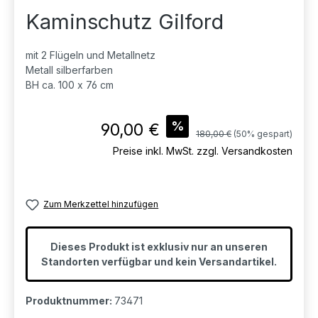
Kaminschutz Gilford
mit 2 Flügeln und Metallnetz
Metall silberfarben
BH ca. 100 x 76 cm
Verkaufspreis:
%
90,00 €
Regulärer Preis:
180,00 €
(50% gespart)
Preise inkl. MwSt. zzgl. Versandkosten
Zum Merkzettel hinzufügen
Dieses Produkt ist exklusiv nur an unseren
Standorten verfügbar und kein Versandartikel.
Produktnummer:
73471