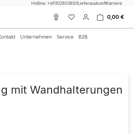
Hotline: +49302803800
Lieferauskunft
Karriere
0,00 €
Du hast 0 Produkte auf dem
Ware
Kontakt
Unternehmen
Service
B2B
g mit Wandhalterungen