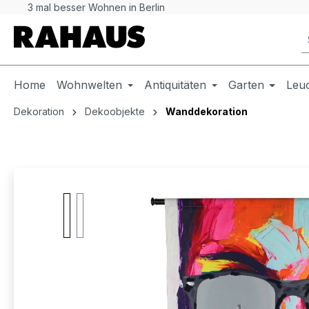
3 mal besser Wohnen in Berlin
 Hauptinhalt springen
Zur Suche springen
Zur Hauptnavigation springen
Home
Wohnwelten
Antiquitäten
Garten
Leu
Dekoration
Dekoobjekte
Wanddekoration
Bildergalerie überspringen