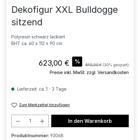
Dekofigur XXL Bulldogge
sitzend
Polyresin schwarz lackiert
BHT ca. 60 x 112 x 90 cm
Verkaufspreis:
%
623,00 €
Regulärer Preis:
890,00 €
(30% gespart)
Preise inkl. MwSt. zzgl. Versandkosten
Lieferzeit: ca. 1 - 3 Tage
Zum Merkzettel hinzufügen
Produkt Anzahl: Gib den gewünschten 
In den Warenkorb
Produktnummer:
93068