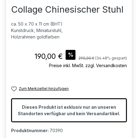
Collage Chinesischer Stuhl
ca. 50 x 70 x 11 cm (BHT)
Kunstdruck, Miniaturstuhl,
Holzrahmen goldfarben
Verkaufspreis:
%
190,00 €
Regulärer Preis:
290,00 €
(34.48% gespart)
Preise inkl. MwSt. zzgl. Versandkosten
Zum Merkzettel hinzufügen
Dieses Produkt ist exklusiv nur an unseren
Standorten verfügbar und kein Versandartikel.
Produktnummer:
70390