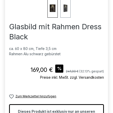
Glasbild mit Rahmen Dress
Black
ca. 60 x 80 cm, Tiefe 3,5 cm
Rahmen Alu schwarz gebürstet
Verkaufspreis:
%
169,00 €
Regulärer Preis:
249,00 €
(32.13% gespart)
Preise inkl. MwSt. zzgl. Versandkosten
Zum Merkzettel hinzufügen
Dieses Produkt ist exklusiv nur an unseren