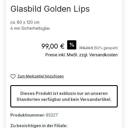
Glasbild Golden Lips
ca. 80 x 120 cm
4 mm Sicherheitsglas
Verkaufspreis:
%
99,00 €
Regulärer Preis:
198,00 €
(50% gespart)
Preise inkl. MwSt. zzgl. Versandkosten
Zum Merkzettel hinzufügen
Dieses Produkt ist exklusiv nur an unseren
Standorten verfügbar und kein Versandartikel.
Produktnummer:
85227
Zu besichtigen in der Filiale: