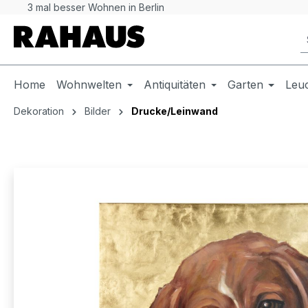
3 mal besser Wohnen in Berlin
 Hauptinhalt springen
Zur Suche springen
Zur Hauptnavigation springen
Home
Wohnwelten
Antiquitäten
Garten
Leu
Dekoration
Bilder
Drucke/Leinwand
Bildergalerie überspringen