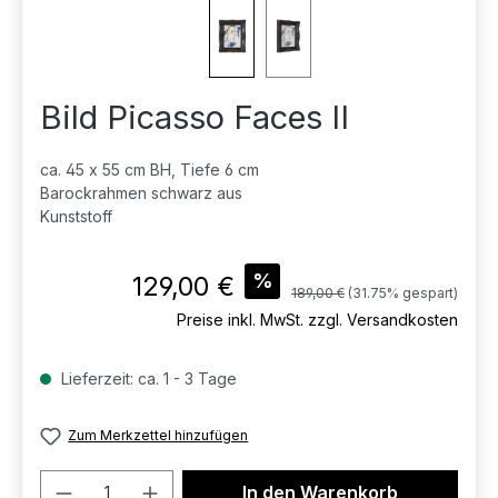
Bild Picasso Faces II
ca. 45 x 55 cm BH, Tiefe 6 cm
Barockrahmen schwarz aus
Kunststoff
Verkaufspreis:
%
129,00 €
Regulärer Preis:
189,00 €
(31.75% gespart)
Preise inkl. MwSt. zzgl. Versandkosten
Lieferzeit: ca. 1 - 3 Tage
Zum Merkzettel hinzufügen
Produkt Anzahl: Gib den gewünschten 
In den Warenkorb