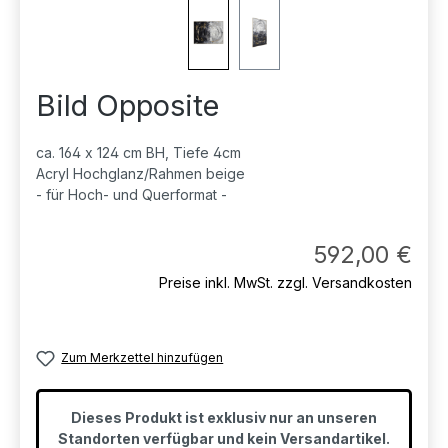
Bild Opposite
ca. 164 x 124 cm BH, Tiefe 4cm
Acryl Hochglanz/Rahmen beige
- für Hoch- und Querformat -
Regul
592,00 €
Preise inkl. MwSt. zzgl. Versandkosten
Zum Merkzettel hinzufügen
Dieses Produkt ist exklusiv nur an unseren
Standorten verfügbar und kein Versandartikel.