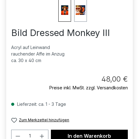
Bild Dressed Monkey III
Acryl auf Leinwand
rauchender Affe im Anzug
ca. 30 x 40 cm
Regul
48,00 €
Preise inkl. MwSt. zzgl. Versandkosten
Lieferzeit: ca. 1 - 3 Tage
Zum Merkzettel hinzufügen
Produkt Anzahl: Gib den gewünschten 
In den Warenkorb