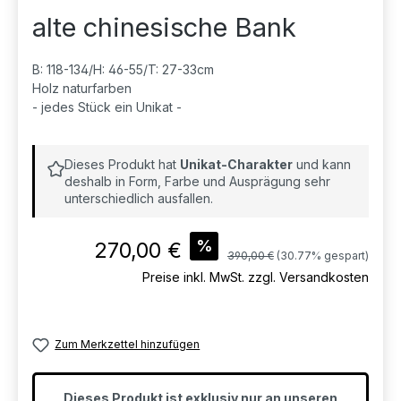
alte chinesische Bank
B: 118-134/H: 46-55/T: 27-33cm
Holz naturfarben
- jedes Stück ein Unikat -
Dieses Produkt hat
Unikat-Charakter
und kann
deshalb in Form, Farbe und Ausprägung sehr
unterschiedlich ausfallen.
Verkaufspreis:
%
270,00 €
Regulärer Preis:
390,00 €
(30.77% gespart)
Preise inkl. MwSt. zzgl. Versandkosten
Zum Merkzettel hinzufügen
Dieses Produkt ist exklusiv nur an unseren